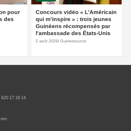
ion pour
Concours vidéo « L’Américain
és des
qui m’inspire » : trois jeunes
x
Guinéens récompensés par
l’ambassade des États-Unis
5 août 2026
Guineesource
/ 620 17 18 14
.com