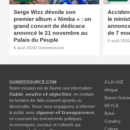
Serge Wizz dévoile son
Accident
premier album « Nimba » : un
le minis
grand concert de dédicace
annonce 
annoncé le 21 novembre au
de 7 mor
Palais du Peuple
5 août 2026
6 août 2026
Guineesource
GUINEESOURCE.COM
A LA UNE
Notre mission est de fournir une information
Afrique
𝙛𝙞𝙖𝙗𝙡𝙚, 𝙣𝙚𝙪𝙩𝙧𝙚 𝙚𝙩 𝙤𝙗𝙟𝙚𝙘𝙩𝙞𝙫𝙚, en mettant
Basse Guinn
en lumière les faits souvent ignorés ou
BEYLA
dissimulés. Nous nous engageons à informer
le public avec 𝙧𝙞𝙜𝙪𝙚𝙪𝙧 𝙚𝙩 𝙩𝙧𝙖𝙣𝙨𝙥𝙖𝙧𝙚𝙣𝙘𝙚,
Boké
en couvrant les événements politiques,
Conakry
économiques, sociaux et culturels qui
Culture