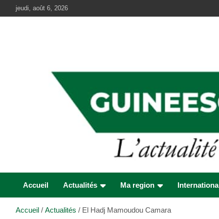
Aller
jeudi, août 6, 2026
au
contenu
Accueil
Actualités
Ma region
Internationa
Accueil
Actualités
El Hadj Mamoudou Camara