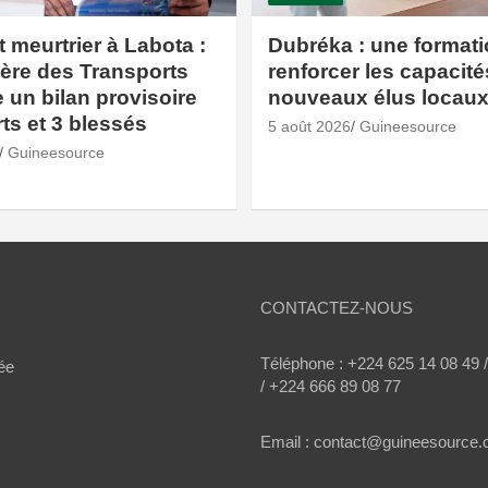
 meurtrier à Labota :
Dubréka : une format
tère des Transports
renforcer les capacit
un bilan provisoire
nouveaux élus locau
ts et 3 blessés
5 août 2026
Guineesource
Guineesource
CONTACTEZ-NOUS
Téléphone : +224 625 14 08 49 
ée
/ +224 666 89 08 77
Email : contact@guineesource