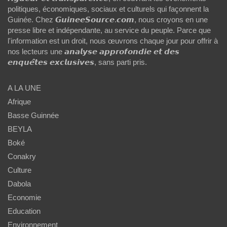
politiques, économiques, sociaux et culturels qui façonnent la
Guinée. Chez 𝙂𝙪𝙞𝙣𝙚𝙚𝙎𝙤𝙪𝙧𝙘𝙚.𝙘𝙤𝙢, nous croyons en une
presse libre et indépendante, au service du peuple. Parce que
l'information est un droit, nous œuvrons chaque jour pour offrir à
nos lecteurs une 𝙖𝙣𝙖𝙡𝙮𝙨𝙚 𝙖𝙥𝙥𝙧𝙤𝙛𝙤𝙣𝙙𝙞𝙚 𝙚𝙩 𝙙𝙚𝙨
𝙚𝙣𝙦𝙪𝙚̂𝙩𝙚𝙨 𝙚𝙭𝙘𝙡𝙪𝙨𝙞𝙫𝙚𝙨, sans parti pris.
A LA UNE
Afrique
Basse Guinnée
BEYLA
Boké
Conakry
Culture
Dabola
Economie
Education
Environnement