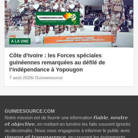
A LA UNE
Côte d’Ivoire : les Forces spéciales
guinéennes remarquées au défilé de
l’indépendance à Yopougon
7 août 2026
Guineesource
GUINEESOURCE.COM
Notre mission est de fournir une information 𝙛𝙞𝙖𝙗𝙡𝙚, 𝙣𝙚𝙪𝙩𝙧𝙚
𝙚𝙩 𝙤𝙗𝙟𝙚𝙘𝙩𝙞𝙫𝙚, en mettant en lumière les faits souvent ignorés
ou dissimulés. Nous nous engageons à informer le public avec
𝙧𝙞𝙜𝙪𝙚𝙪𝙧 𝙚𝙩 𝙩𝙧𝙖𝙣𝙨𝙥𝙖𝙧𝙚𝙣𝙘𝙚, en couvrant les événements