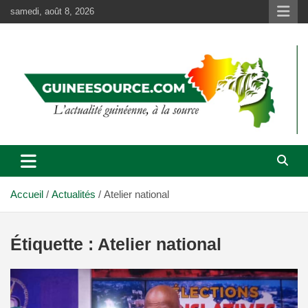
Aller
samedi, août 8, 2026
au
contenu
Accueil
Actualités
Atelier national
Étiquette :
Atelier national