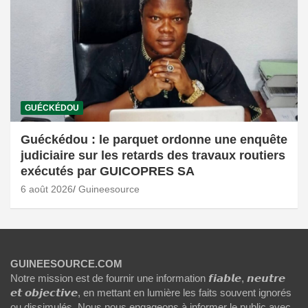
GUÉCKÉDOU
Guéckédou : le parquet ordonne une enquête
judiciaire sur les retards des travaux routiers
exécutés par GUICOPRES SA
6 août 2026
Guineesource
GUINEESOURCE.COM
Notre mission est de fournir une information 𝙛𝙞𝙖𝙗𝙡𝙚, 𝙣𝙚𝙪𝙩𝙧𝙚
𝙚𝙩 𝙤𝙗𝙟𝙚𝙘𝙩𝙞𝙫𝙚, en mettant en lumière les faits souvent ignorés
ou dissimulés. Nous nous engageons à informer le public avec