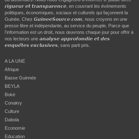
𝙧𝙞𝙜𝙪𝙚𝙪𝙧 𝙚𝙩 𝙩𝙧𝙖𝙣𝙨𝙥𝙖𝙧𝙚𝙣𝙘𝙚, en couvrant les événements
politiques, économiques, sociaux et culturels qui façonnent la
Guinée. Chez 𝙂𝙪𝙞𝙣𝙚𝙚𝙎𝙤𝙪𝙧𝙘𝙚.𝙘𝙤𝙢, nous croyons en une
presse libre et indépendante, au service du peuple. Parce que
l'information est un droit, nous œuvrons chaque jour pour offrir à
nos lecteurs une 𝙖𝙣𝙖𝙡𝙮𝙨𝙚 𝙖𝙥𝙥𝙧𝙤𝙛𝙤𝙣𝙙𝙞𝙚 𝙚𝙩 𝙙𝙚𝙨
𝙚𝙣𝙦𝙪𝙚̂𝙩𝙚𝙨 𝙚𝙭𝙘𝙡𝙪𝙨𝙞𝙫𝙚𝙨, sans parti pris.
A LA UNE
Afrique
Basse Guinnée
BEYLA
Boké
Conakry
Culture
Dabola
Economie
Education