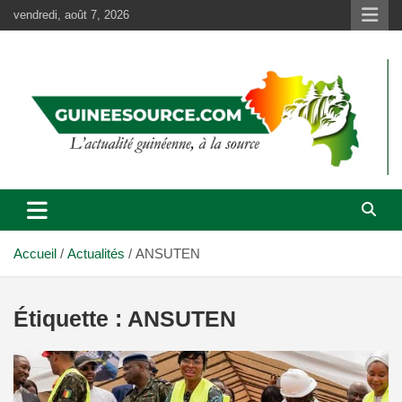
Aller
vendredi, août 7, 2026
au
contenu
Accueil
Actualités
ANSUTEN
Étiquette :
ANSUTEN