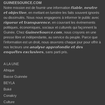
GUINEESOURCE.COM
Notre mission est de fournir une information 𝙛𝙞𝙖𝙗𝙡𝙚, 𝙣𝙚𝙪𝙩𝙧𝙚
𝙚𝙩 𝙤𝙗𝙟𝙚𝙘𝙩𝙞𝙫𝙚, en mettant en lumière les faits souvent ignorés
ou dissimulés. Nous nous engageons à informer le public avec
𝙧𝙞𝙜𝙪𝙚𝙪𝙧 𝙚𝙩 𝙩𝙧𝙖𝙣𝙨𝙥𝙖𝙧𝙚𝙣𝙘𝙚, en couvrant les événements
politiques, économiques, sociaux et culturels qui façonnent la
Guinée. Chez 𝙂𝙪𝙞𝙣𝙚𝙚𝙎𝙤𝙪𝙧𝙘𝙚.𝙘𝙤𝙢, nous croyons en une
presse libre et indépendante, au service du peuple. Parce que
l'information est un droit, nous œuvrons chaque jour pour offrir à
nos lecteurs une 𝙖𝙣𝙖𝙡𝙮𝙨𝙚 𝙖𝙥𝙥𝙧𝙤𝙛𝙤𝙣𝙙𝙞𝙚 𝙚𝙩 𝙙𝙚𝙨
𝙚𝙣𝙦𝙪𝙚̂𝙩𝙚𝙨 𝙚𝙭𝙘𝙡𝙪𝙨𝙞𝙫𝙚𝙨, sans parti pris.
A LA UNE
Afrique
Basse Guinnée
BEYLA
Boké
Conakry
Culture